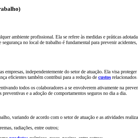
rabalho)
uer ambiente profissional. Ela se refere às medidas e práticas adotada
 de segurança no local de trabalho é fundamental para prevenir acident
 as empresas, independentemente do setor de atuação. Ela visa protege
rança eficientes também contribui para a redução de
custos
relacionados a
ncentivando todos os colaboradores a se envolverem ativamente na prev
das preventivas e a adoção de comportamentos seguros no dia a dia.
alho, variando de acordo com o setor de atuação e as atividades realiza
emas, radiações, entre outros;