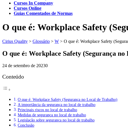
Cursos In Company
Cursos Online
Guias Comentados de Normas
O que é: Workplace Safety (Seg
Cirius Quality
>
Glossário
>
W
>
O que é: Workplace Safety (Segura
O que é: Workplace Safety (Segurança no 
24 de setembro de 2023
0
Conteúdo
O que é: Workplace Safety (Segurança no Local de Trabalho)
A importância da segurança no local de trabalho
Principais riscos no local de trabalho
Medidas de segurança no local de trabalho
Legislação sobre segurança no local de trabalho
Conclusão