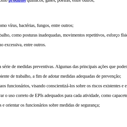
 como
produtos
químicos, gases, poeiras, entre outros;
o vírus, bactérias, fungos, entre outros;
alho, como posturas inadequadas, movimentos repetitivos, esforço físic
o excessiva, entre outros.
uma série de medidas preventivas. Algumas das principais ações que pod
mbiente de trabalho, a fim de adotar medidas adequadas de prevenção;
aos funcionários, visando conscientizá-los sobre os riscos existentes e
var o uso correto de EPIs adequados para cada atividade, como capacetes
os e orientar os funcionários sobre medidas de segurança;