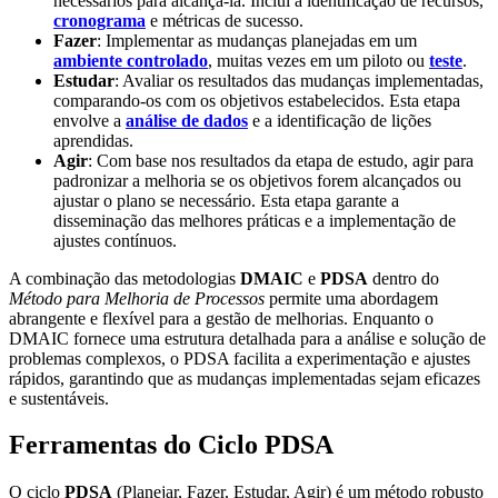
necessários para alcançá-la. Inclui a identificação de recursos,
cronograma
e métricas de sucesso.
Fazer
: Implementar as mudanças planejadas em um
ambiente controlado
, muitas vezes em um piloto ou
teste
.
Estudar
: Avaliar os resultados das mudanças implementadas,
comparando-os com os objetivos estabelecidos. Esta etapa
envolve a
análise de dados
e a identificação de lições
aprendidas.
Agir
: Com base nos resultados da etapa de estudo, agir para
padronizar a melhoria se os objetivos forem alcançados ou
ajustar o plano se necessário. Esta etapa garante a
disseminação das melhores práticas e a implementação de
ajustes contínuos.
A combinação das metodologias
DMAIC
e
PDSA
dentro do
Método para Melhoria de Processos
permite uma abordagem
abrangente e flexível para a gestão de melhorias. Enquanto o
DMAIC fornece uma estrutura detalhada para a análise e solução de
problemas complexos, o PDSA facilita a experimentação e ajustes
rápidos, garantindo que as mudanças implementadas sejam eficazes
e sustentáveis.
Ferramentas do Ciclo PDSA
O ciclo
PDSA
(Planejar, Fazer, Estudar, Agir) é um método robusto