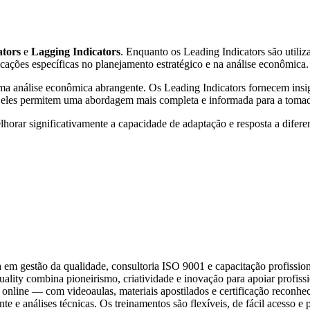
ators
e
Lagging Indicators
. Enquanto os Leading Indicators são utiliz
ações específicas no planejamento estratégico e na análise econômica.
 uma análise econômica abrangente. Os Leading Indicators fornecem ins
, eles permitem uma abordagem mais completa e informada para a tomad
lhorar significativamente a capacidade de adaptação e resposta a difer
da em gestão da qualidade, consultoria ISO 9001 e capacitação profissi
 Quality combina pioneirismo, criatividade e inovação para apoiar profi
online — com videoaulas, materiais apostilados e certificação reconh
e e análises técnicas. Os treinamentos são flexíveis, de fácil acesso e 