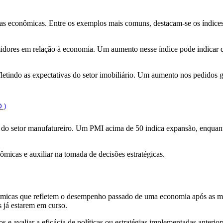
ias econômicas. Entre os exemplos mais comuns, destacam-se os índice
ores em relação à economia. Um aumento nesse índice pode indicar qu
fletindo as expectativas do setor imobiliário. Um aumento nos pedidos
do setor manufatureiro. Um PMI acima de 50 indica expansão, enquanto
micas e auxiliar na tomada de decisões estratégicas.
onômicas que refletem o desempenho passado de uma economia após as m
 já estarem em curso.
e avaliar a eficácia de políticas ou estratégias implementadas anterior