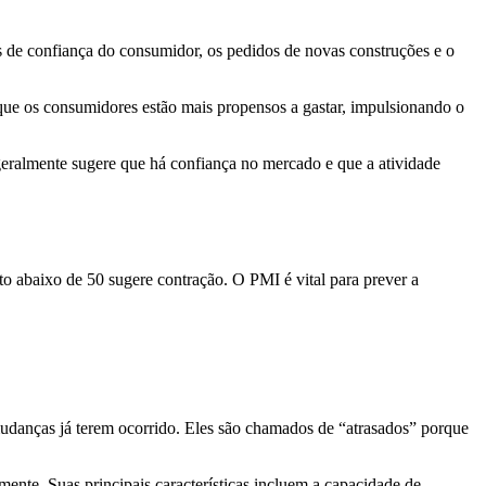
s de confiança do consumidor, os pedidos de novas construções e o
e os consumidores estão mais propensos a gastar, impulsionando o
 geralmente sugere que há confiança no mercado e que a atividade
 abaixo de 50 sugere contração. O PMI é vital para prever a
udanças já terem ocorrido. Eles são chamados de “atrasados” porque
mente. Suas principais características incluem a capacidade de