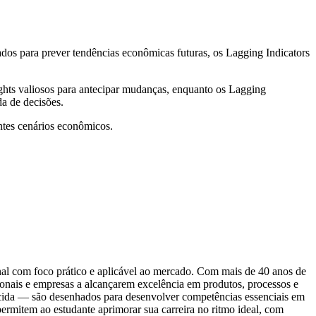
ados para prever tendências econômicas futuras, os Lagging Indicators
ights valiosos para antecipar mudanças, enquanto os Lagging
a de decisões.
entes cenários econômicos.
onal com foco prático e aplicável ao mercado. Com mais de 40 anos de
ssionais e empresas a alcançarem excelência em produtos, processos e
ecida — são desenhados para desenvolver competências essenciais em
permitem ao estudante aprimorar sua carreira no ritmo ideal, com