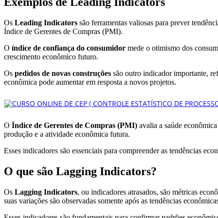
Exemplos de Leading Indicators
Os
Leading Indicators
são ferramentas valiosas para prever tendênc
Índice de Gerentes de Compras (PMI).
O
índice de confiança do consumidor
mede o otimismo dos consumid
crescimento econômico futuro.
Os
pedidos de novas construções
são outro indicador importante, re
econômica pode aumentar em resposta a novos projetos.
O
Índice de Gerentes de Compras (PMI)
avalia a saúde econômica 
produção e a atividade econômica futura.
Esses indicadores são essenciais para compreender as tendências econô
O que são Lagging Indicators?
Os
Lagging Indicators
, ou indicadores atrasados, são métricas ec
suas variações são observadas somente após as tendências econômicas
Esses indicadores são fundamentais para confirmar padrões econômicos 