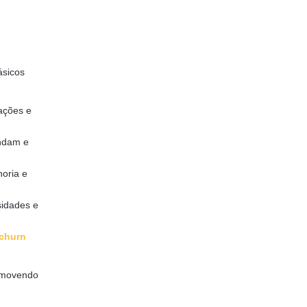
sicos
 ações e
endam e
horia e
sidades e
churn
romovendo