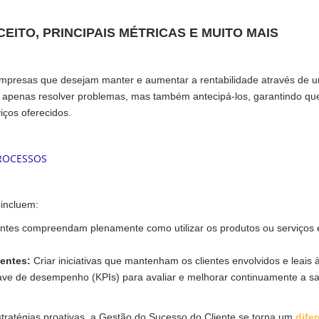
ITO, PRINCIPAIS MÉTRICAS E MUITO MAIS
empresas que desejam manter e aumentar a rentabilidade através de 
ão apenas resolver problemas, mas também antecipá-los, garantindo qu
iços oferecidos.
 incluem:
entes compreendam plenamente como utilizar os produtos ou serviços 
ientes:
Criar iniciativas que mantenham os clientes envolvidos e leais 
ave de desempenho (KPIs) para avaliar e melhorar continuamente a sa
tratégias proativas, a Gestão do Sucesso do Cliente se torna um
difer