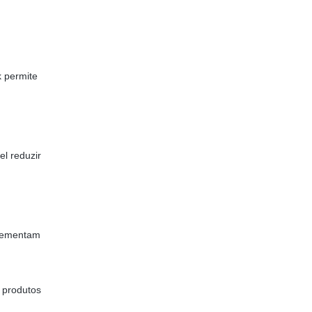
k permite
el reduzir
plementam
s produtos