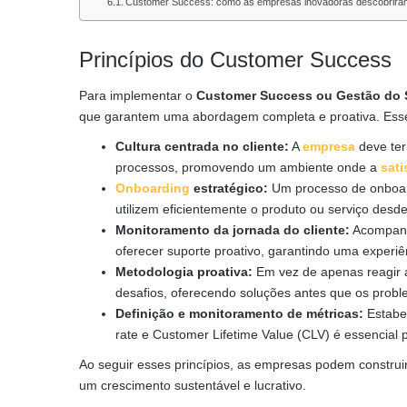
Customer Success: como as empresas inovadoras descobriram q
Princípios do Customer Success
Para implementar o
Customer Success ou
Gestão do 
que garantem uma abordagem completa e proativa. Esses
Cultura centrada no cliente:
A
empresa
deve te
processos, promovendo um ambiente onde a
sati
Onboarding
estratégico:
Um processo de onboard
utilizem eficientemente o produto ou serviço desde 
Monitoramento da jornada do cliente:
Acompanh
oferecer suporte proativo, garantindo uma experiên
Metodologia proativa:
Em vez de apenas reagir 
desafios, oferecendo soluções antes que os prob
Definição e monitoramento de métricas:
Estabe
rate e Customer Lifetime Value (CLV) é essencial p
Ao seguir esses princípios, as empresas podem construir
um crescimento sustentável e lucrativo.