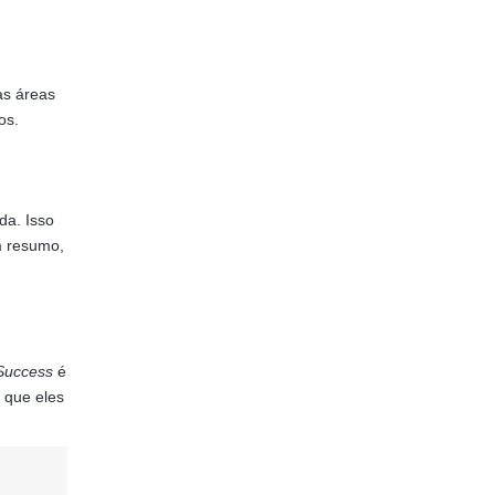
s áreas
os.
da. Isso
m resumo,
Success
é
 que eles