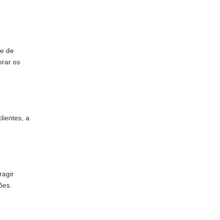
ie de
orar os
lientes, a
ragir
ões.