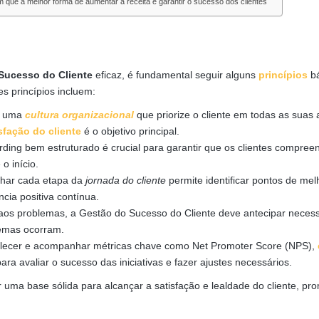
ue a melhor forma de aumentar a receita é garantir o sucesso dos clientes
Sucesso do Cliente
eficaz, é fundamental seguir alguns
princípios
bá
 princípios incluem:
r uma
cultura organizacional
que priorize o cliente em todas as suas
sfação do cliente
é o objetivo principal.
ing bem estruturado é crucial para garantir que os clientes compre
o início.
ar cada etapa da
jornada do cliente
permite identificar pontos de mel
cia positiva contínua.
aos problemas, a Gestão do Sucesso do Cliente deve antecipar neces
lemas ocorram.
lecer e acompanhar métricas chave como Net Promoter Score (NPS),
ara avaliar o sucesso das iniciativas e fazer ajustes necessários.
 uma base sólida para alcançar a satisfação e lealdade do cliente, p