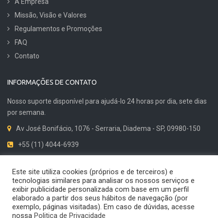
A Empresa
Missão, Visão e Valores
Regulamentos e Promoções
FAQ
Contato
INFORMAÇÕES DE CONTATO
Nosso suporte disponível para ajudá-lo 24 horas por dia, sete dias
por semana.
Av José Bonifácio, 1076 - Serraria, Diadema - SP, 09980-150
+55 (11) 4044-6939
Dicas de Qualidade
Este site utiliza cookies (próprios e de terceiros) e
tecnologias similares para analisar os nossos serviços e
exibir publicidade personalizada com base em um perfil
elaborado a partir dos seus hábitos de navegação (por
exemplo, páginas visitadas). Em caso de dúvidas, acesse
© 2024 Cirius Quality. Todos os direitos reservados. Desenvolvido por
nossa
Politica de Privacidade