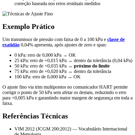
correção baseada nos erros residuais medidos
Exemplo Prático
Um transmissor de pressão com faixa de 0 a 100 kPa e
classe de
exatidão
0,04% apresenta, após ajustes de zero e span:
0 kPa: erro de 0,000 kPa → OK
25 kPa: erro de +0,015 kPa → dentro da tolerância (0,04 kPa)
50 kPa: erro de +0,035 kPa →
próximo do limite
75 kPa: erro de +0,020 kPa → dentro da tolerância
100 kPa: erro de 0,000 kPa → OK
O ajuste fino via trim multipontos no comunicador HART permite
corrigir o ponto de 50 kPa sem afetar os demais, reduzindo o erro
para +0,005 kPa e garantindo maior margem de segurança em toda a
faixa.
Referências Técnicas
VIM 2012 (JCGM 200:2012) — Vocabulário Internacional
de Metrologia