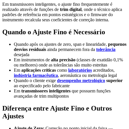
Em transmissores inteligentes, o ajuste fino frequentemente é
realizado através de funções de
trim digital
, onde o técnico aplica
padrões de referência em pontos estratégicos e o firmware do
instrumento recalcula seus coeficientes de correção interna.
Quando o Ajuste Fino é Necessário
Quando após os ajustes de zero, span e linearidade,
pequenos
desvios residuais
ainda permanecem fora da
tolerância
desejada
Em instrumentos de
alta precisão
(classes de exatidão 0,1%
ou melhores) onde as tolerâncias são muito estreitas
Em
aplicações críticas
como
laboratórios
acreditados,
indústria farmacêutica
, aeronáutica ou metrologia legal
Quando o cliente exige
desempenho metrológico
superior
ao especificado pelo fabricante
Em
transmissores inteligentes
que possuem funções
avançadas de trim multipontos
Diferença entre Ajuste Fino e Outros
Ajustes
Ajuste de Zero:
Correção no ponto inicial da faixa —