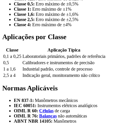
Classe 0,5:
Erro máximo de ±0,5%
Classe 1:
Erro máximo de ±1%
Classe 1,6:
Erro máximo de ±1,6%
Classe 2,5:
Erro máximo de ±2,5%
Classe 4:
Erro máximo de ±4%
Aplicações por Classe
Classe
Aplicação Típica
0,1 a 0,25
Laboratoriais primários, padrões de referência
0,5
Calibradores e instrumentos de precisão
1 a 1,6
Industrial padrão, controle de processo
2,5 a 4
Indicação geral, monitoramento não crítico
Normas Aplicáveis
EN 837-1:
Manômetros mecânicos
IEC 60051:
Instrumentos elétricos analógicos
OIML R 60:
Células
de carga
OIML R 76:
Balanças
não automáticas
ABNT NBR 14105:
Manômetros