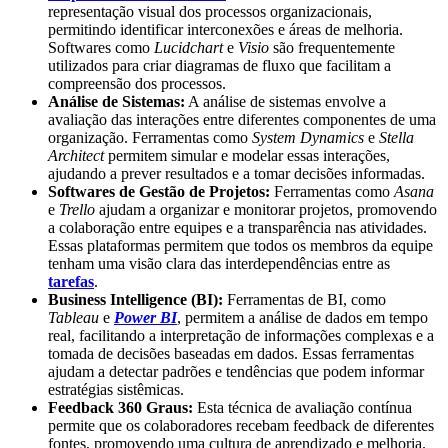
representação visual dos processos organizacionais,
permitindo identificar interconexões e áreas de melhoria.
Softwares como
Lucidchart
e
Visio
são frequentemente
utilizados para criar diagramas de fluxo que facilitam a
compreensão dos processos.
Análise de Sistemas:
A análise de sistemas envolve a
avaliação das interações entre diferentes componentes de uma
organização. Ferramentas como
System Dynamics
e
Stella
Architect
permitem simular e modelar essas interações,
ajudando a prever resultados e a tomar decisões informadas.
Softwares de Gestão de Projetos:
Ferramentas como
Asana
e
Trello
ajudam a organizar e monitorar projetos, promovendo
a colaboração entre equipes e a transparência nas atividades.
Essas plataformas permitem que todos os membros da equipe
tenham uma visão clara das interdependências entre as
tarefas
.
Business Intelligence (BI):
Ferramentas de BI, como
Tableau
e
Power BI
, permitem a análise de dados em tempo
real, facilitando a interpretação de informações complexas e a
tomada de decisões baseadas em dados. Essas ferramentas
ajudam a detectar padrões e tendências que podem informar
estratégias sistêmicas.
Feedback 360 Graus:
Esta técnica de avaliação contínua
permite que os colaboradores recebam feedback de diferentes
fontes, promovendo uma cultura de aprendizado e melhoria.