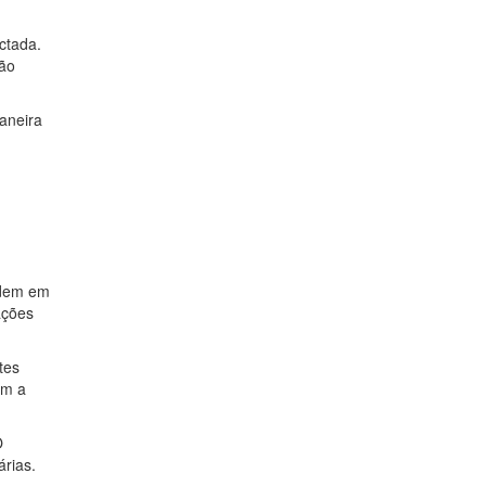
ctada.
ção
aneira
idem em
ações
tes
am a
O
árias.