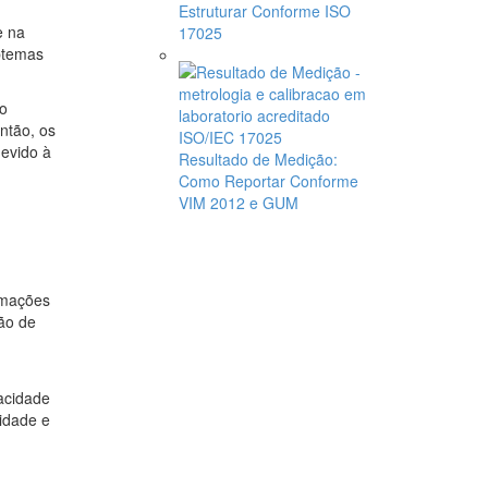
Estruturar Conforme ISO
e na
17025
btemas
 o
ntão, os
evido à
Resultado de Medição:
Como Reportar Conforme
VIM 2012 e GUM
ormações
ção de
acidade
idade e