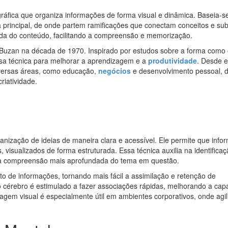
áfica que organiza informações de forma visual e dinâmica. Baseia-s
a principal, de onde partem ramificações que conectam conceitos e su
rada do conteúdo, facilitando a compreensão e memorização.
 Buzan na década de 1970. Inspirado por estudos sobre a forma como
sa técnica para melhorar a aprendizagem e a
produtividade
. Desde e
versas áreas, como educação,
negócios
e desenvolvimento pessoal, d
riatividade.
rganização de ideias de maneira clara e acessível. Ele permite que inf
visualizados de forma estruturada. Essa técnica auxilia na identifica
ma compreensão mais aprofundada do tema em questão.
 de informações, tornando mais fácil a assimilação e retenção de
o cérebro é estimulado a fazer associações rápidas, melhorando a cap
em visual é especialmente útil em ambientes corporativos, onde agil