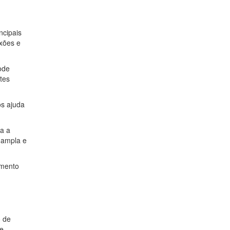
ncipais
exões e
ode
tes
os ajuda
ra a
 ampla e
mento
o de
de