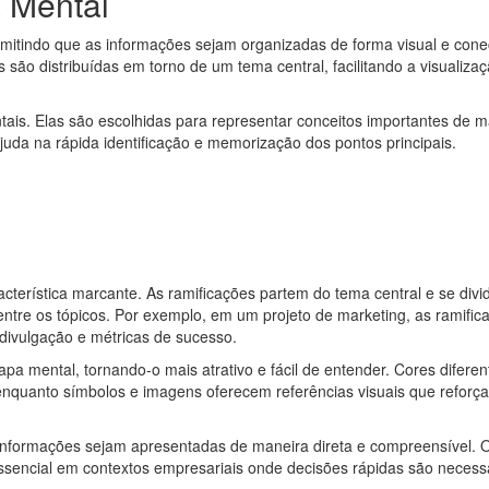
 Mental
rmitindo que as informações sejam organizadas de forma visual e cone
s são distribuídas em torno de um tema central, facilitando a visualiza
is. Elas são escolhidas para representar conceitos importantes de m
juda na rápida identificação e memorização dos pontos principais.
cterística marcante. As ramificações partem do tema central e se div
entre os tópicos. Por exemplo, em um projeto de marketing, as ramific
 divulgação e métricas de sucesso.
pa mental, tornando-o mais atrativo e fácil de entender. Cores diferen
enquanto símbolos e imagens oferecem referências visuais que reforç
informações sejam apresentadas de maneira direta e compreensível. 
, essencial em contextos empresariais onde decisões rápidas são necess