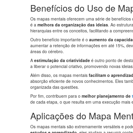
Benefícios do Uso de Ma
Os mapas mentais oferecem uma série de benefícios 
é a
melhora da organização das ideias
. Ao estrutur
hierarquias entre os conceitos, facilitando a compree
Outro benefício importante é o
aumento da capacida
aumentar a retenção de informações em até 15%, dev
áreas do cérebro.
A
estimulação da criatividade
é outro ponto de desta
a liberar o potencial criativo, promovendo novas ideia
Além disso, os mapas mentais
facilitam o aprendiza
absorção eficiente de novos conhecimentos. Eles ta
organizada das questões.
Por fim, contribuem para o
melhor planejamento de
de cada etapa, o que resulta em uma execução mais ef
Aplicações do Mapa Ment
Os mapas mentais são extremamente versáteis e pode
estudos e aprendizado
, eles ajudam a resumir cont