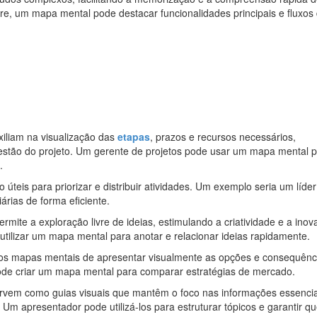
e, um mapa mental pode destacar funcionalidades principais e fluxos
xiliam na visualização das
etapas
, prazos e recursos necessários,
gestão do projeto. Um gerente de projetos pode usar um mapa mental 
.
 úteis para priorizar e distribuir atividades. Um exemplo seria um líde
árias de forma eficiente.
rmite a exploração livre de ideias, estimulando a criatividade e a inov
tilizar um mapa mental para anotar e relacionar ideias rapidamente.
dos mapas mentais de apresentar visualmente as opções e consequênc
ode criar um mapa mental para comparar estratégias de mercado.
rvem como guias visuais que mantêm o foco nas informações essencia
Um apresentador pode utilizá-los para estruturar tópicos e garantir q