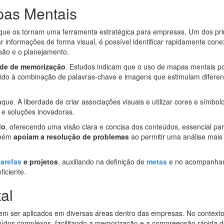
pas Mentais
que os tornam uma ferramenta estratégica para empresas. Um dos pri
ar informações de forma visual, é possível identificar rapidamente con
nsão e o planejamento.
de de memorização
. Estudos indicam que o uso de mapas mentais p
ido à combinação de palavras-chave e imagens que estimulam diferen
que. A liberdade de criar associações visuais e utilizar cores e símbol
s e soluções inovadoras.
do
, oferecendo uma visão clara e concisa dos conteúdos, essencial pa
mbém
apoiam a resolução de problemas
ao permitir uma análise mais
tarefas
e projetos
, auxiliando na definição de
metas
e no acompanha
iciente.
al
m ser aplicados em diversas áreas dentro das empresas. No context
eúdos complexos, facilitando a memorização e a compreensão rápida 