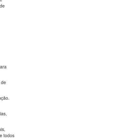
 de
para
r de
ação.
ias,
is,
ue todos