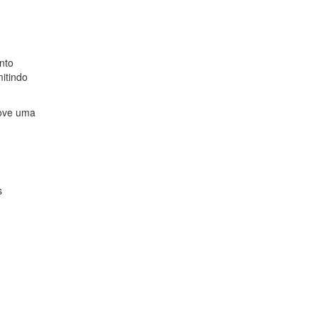
nto
itindo
move uma
s