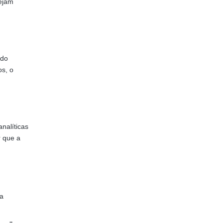
sejam
ndo
s, o
nalíticas
r que a
 a