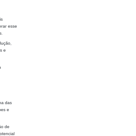
is
erar esse
s.
lução,
s e
a
a das
pes e
ão de
otencial