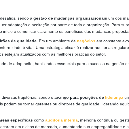
 desafios, sendo a
gestão de mudanças organizacionais
um dos ma
uer adaptação e aceitação por parte de toda a organização. Para sup
e o início e comunicar claramente os benefícios das mudanças proposta
drões de qualidade
. Em um ambiente de
negócios
em constante evo
ormidade é vital. Uma estratégia eficaz é realizar auditorias regulare
s estejam atualizados com as melhores práticas do setor.
ade de adaptação, habilidades essenciais para o sucesso na gestão d
 diversas trajetórias, sendo o
avanço para posições de
liderança
um
ais podem se tornar gerentes ou diretores de qualidade, liderando equi
áreas específicas
como
auditoria interna
, melhoria contínua ou gest
destacarem em nichos de mercado, aumentando sua empregabilidade e p