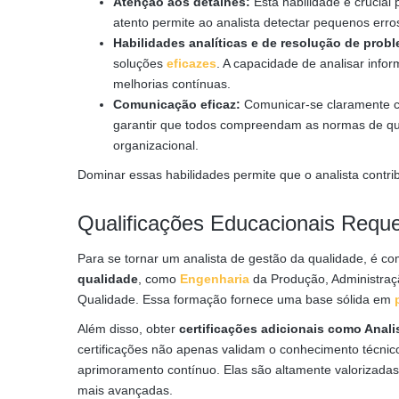
Atenção aos detalhes:
Esta habilidade é crucial 
atento permite ao analista detectar pequenos erro
Habilidades analíticas e de resolução de prob
soluções
eficazes
. A capacidade de analisar info
melhorias contínuas.
Comunicação eficaz:
Comunicar-se claramente c
garantir que todos compreendam as normas de qual
organizacional.
Dominar essas habilidades permite que o analista contri
Qualificações Educacionais Reque
Para se tornar um analista de gestão da qualidade, é 
qualidade
, como
Engenharia
da Produção, Administraç
Qualidade. Essa formação fornece uma base sólida em
Além disso, obter
certificações adicionais como Anal
certificações não apenas validam o conhecimento técn
aprimoramento contínuo. Elas são altamente valorizadas
mais avançadas.