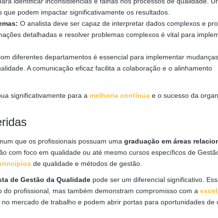
para identificar inconsistências e falhas nos processos de qualidade. U
s que podem impactar significativamente os resultados.
lemas:
O analista deve ser capaz de interpretar dados complexos e pr
rmações detalhadas e resolver problemas complexos é vital para imple
om diferentes departamentos é essencial para implementar mudanças
idade. A comunicação eficaz facilita a colaboração e o alinhamento
bua significativamente para a
melhoria contínua
e o sucesso da organ
ridas
comum que os profissionais possuam uma
graduação em áreas relacio
ão com foco em qualidade ou até mesmo cursos específicos de Gestã
princípios
de qualidade e métodos de gestão.
ista de Gestão da Qualidade
pode ser um diferencial significativo. Es
ico do profissional, mas também demonstram compromisso com a
excel
 no mercado de trabalho e podem abrir portas para oportunidades de c