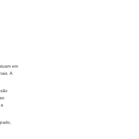
 atuam em
ais. A
 são
 ao
 a
grado,