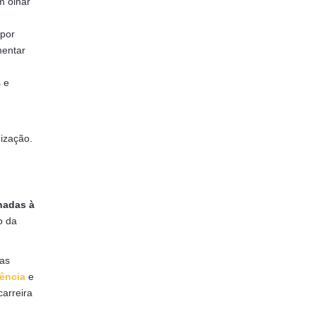
m olhar
opor
mentar
 e
ização.
nadas à
o da
sas
ência
e
arreira