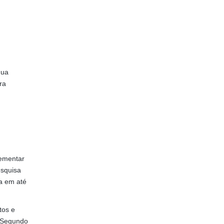
nua
ra
lementar
esquisa
a em até
tos e
 Segundo