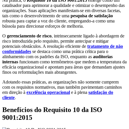
Na prática, o
Requisito 10 da ISO 9001:2015
emerge como um
catalisador para aprimorar a qualidade e otimizar o desempenho das
organizações. Suas aplicações manifestam-se em diversas facetas,
tais como o desenvolvimento de uma
pesquisa de satisfação
robusta para captar a voz do cliente, empregando-a como uma
bússola para direcionar esforços de melhoria.
O
gerenciamento de risco
, intrinsecamente ligado à abordagem de
risco introduzida pelo requisito, permite antecipar e mitigar
potenciais obstáculos. A resolução eficiente de
tratamento de não
conformidades
se destaca como uma prática crítica para o
alinhamento com os padrões da ISO, enquanto as
auditorias
internas
funcionam como termômetros que medem a temperatura da
eficácia organizacional e apontam para áreas que demandam ajustes
finos ou reformulações mais abrangentes.
Adotando essas práticas, as organizações não somente cumprem
com os requisitos normativos, mas também pavimentam caminhos
em direção à
excelência operacional
e à plena
satisfação do
cliente
.
Benefícios do Requisito 10 da ISO
9001:2015