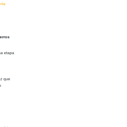
ria
erros
sa etapa
ez que
o