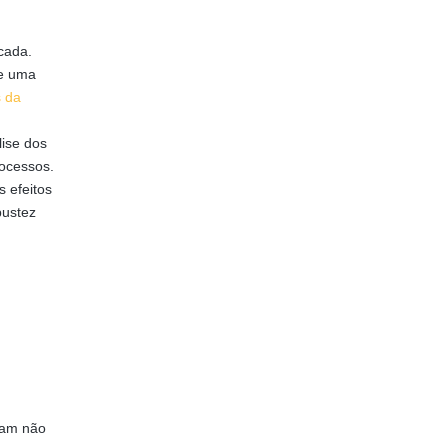
cada.
de uma
s da
lise dos
rocessos.
s efeitos
bustez
dam não