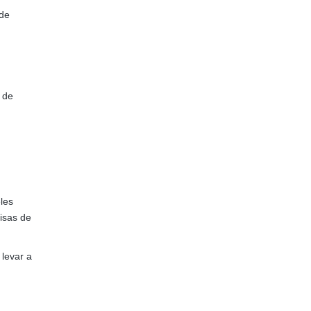
 de
 de
les
isas de
levar a