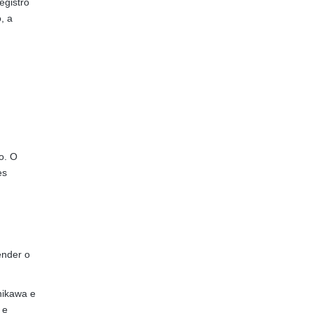
egistro
, a
o. O
es
ender o
hikawa e
 e