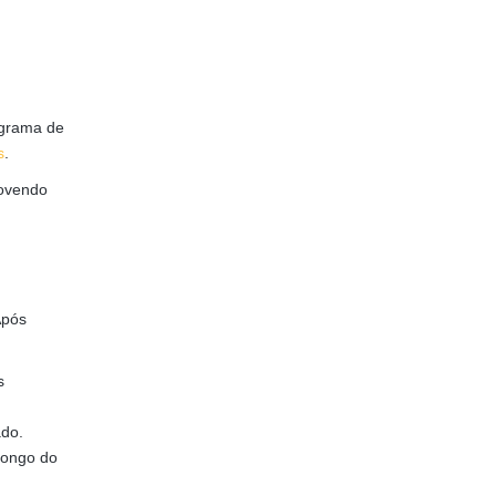
agrama de
s
.
movendo
Após
s
ado.
 longo do