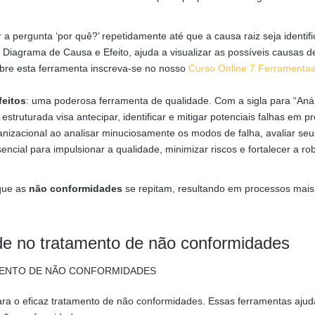
a pergunta ‘por quê?’ repetidamente até que a causa raiz seja identifi
agrama de Causa e Efeito, ajuda a visualizar as possíveis causas 
bre esta ferramenta inscreva-se no nosso
Curso Online 7 Ferramenta
feitos
: uma poderosa ferramenta de qualidade. Com a sigla para “Aná
truturada visa antecipar, identificar e mitigar potenciais falhas em p
ganizacional ao analisar minuciosamente os modos de falha, avaliar seu
encial para impulsionar a qualidade, minimizar riscos e fortalecer a ro
 que as
não conformidades
se repitam, resultando em processos mais
ade no tratamento de não conformidades
ara o eficaz tratamento de não conformidades. Essas ferramentas aju