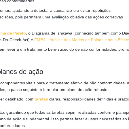
 não conformidades.
emas, ajudando a detectar a causa raiz e a evitar repetições.
cisões, pois permitem uma avaliação objetiva das ações corretivas
ama de Pareto
, o Diagrama de Ishikawa (conhecido também como Di
an-Do-Check-Act) e
FMEA – Análise dos Modos de Falhas e seus Efeito
dem levar a um tratamento bem-sucedido de não conformidades, pro
lanos de ação
componentes vitais para o tratamento efetivo de não conformidades. 
des, o passo seguinte é formular um plano de ação robusto.
ser detalhado, com
tarefas
claras, responsabilidades definidas e prazo
o, garantindo que todas as tarefas sejam realizadas conforme planej
lano de ação é fundamental. Isso permite fazer ajustes necessários ao
conformidades.