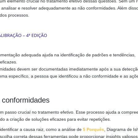
um elemento crucial no tratamento efetivo dessas questões. Sem um r
ar, analisar e resolver adequadamente as não conformidades. Além disso
dos processos.
mentação adequada ajuda na identificação de padrões e tendências,
eficazes.
midades devem ser documentadas imediatamente após a sua detecçã
blema específico, a pessoa que identificou a não conformidade e as açõ
o conformidades
 passo crucial no tratamento efetivo. Esse processo ajuda a compre
o a criação de soluções eficazes para evitar repetições.
dentificar a causa raiz, como a análise de
5 Porquês
, Diagrama de Is
escolha correta dessas ferramentas pode proporcionar insights valiosos