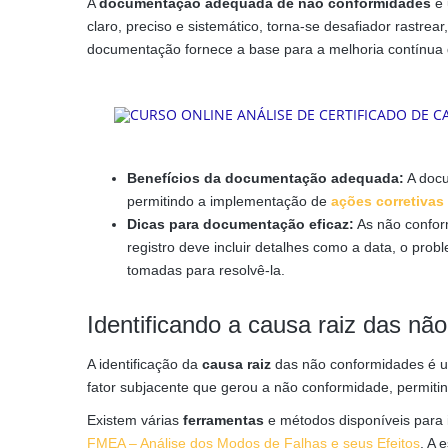
A
documentação adequada de não conformidades
é 
claro, preciso e sistemático, torna-se desafiador rastre
documentação fornece a base para a melhoria contínua 
Benefícios da documentação adequada:
A docu
permitindo a implementação de
ações corretivas
Dicas para documentação eficaz:
As não confor
registro deve incluir detalhes como a data, o pro
tomadas para resolvê-la.
Identificando a causa raiz das nã
A identificação da
causa raiz
das não conformidades é um
fator subjacente que gerou a não conformidade, permitind
Existem várias
ferramentas
e métodos disponíveis para i
FMEA – Análise dos Modos de Falhas e seus Efeitos
. A 