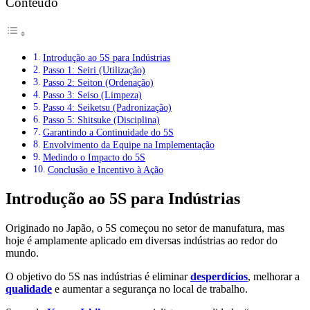
Conteúdo
Introdução ao 5S para Indústrias
Passo 1: Seiri (Utilização)
Passo 2: Seiton (Ordenação)
Passo 3: Seiso (Limpeza)
Passo 4: Seiketsu (Padronização)
Passo 5: Shitsuke (Disciplina)
Garantindo a Continuidade do 5S
Envolvimento da Equipe na Implementação
Medindo o Impacto do 5S
Conclusão e Incentivo à Ação
Introdução ao 5S para Indústrias
Originado no Japão, o 5S começou no setor de manufatura, mas
hoje é amplamente aplicado em diversas indústrias ao redor do
mundo.
O objetivo do 5S nas indústrias é eliminar
desperdícios
, melhorar a
qualidade
e aumentar a segurança no local de trabalho.