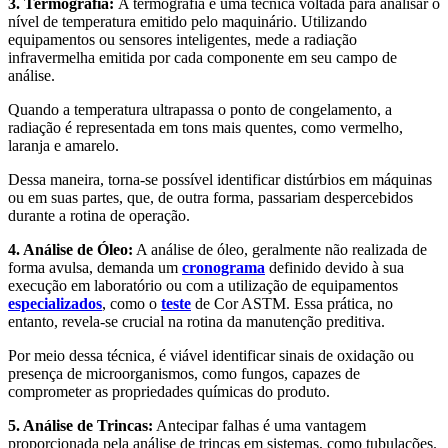
3. Termografia:
A termografia é uma técnica voltada para analisar o
nível de temperatura emitido pelo maquinário. Utilizando
equipamentos ou sensores inteligentes, mede a radiação
infravermelha emitida por cada componente em seu campo de
análise.
Quando a temperatura ultrapassa o ponto de congelamento, a
radiação é representada em tons mais quentes, como vermelho,
laranja e amarelo.
Dessa maneira, torna-se possível identificar distúrbios em máquinas
ou em suas partes, que, de outra forma, passariam despercebidos
durante a rotina de operação.
4. Análise de Óleo:
A análise de óleo, geralmente não realizada de
forma avulsa, demanda um
cronograma
definido devido à sua
execução em laboratório ou com a utilização de equipamentos
especializados
, como o
teste
de Cor ASTM. Essa prática, no
entanto, revela-se crucial na rotina da manutenção preditiva.
Por meio dessa técnica, é viável identificar sinais de oxidação ou
presença de microorganismos, como fungos, capazes de
comprometer as propriedades químicas do produto.
5. Análise de Trincas:
Antecipar falhas é uma vantagem
proporcionada pela análise de trincas em sistemas, como tubulações.