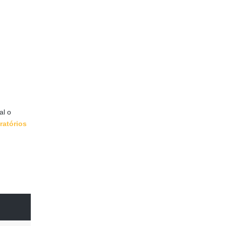
al o
ratórios