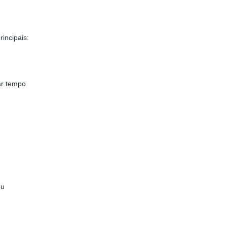
rincipais:
ar tempo
ou