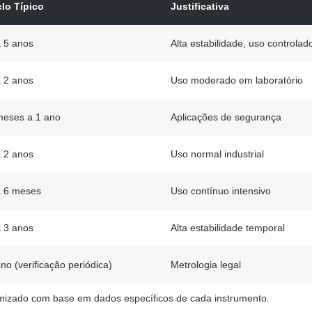
clo Típico
Justificativa
a 5 anos
Alta estabilidade, uso controlad
a 2 anos
Uso moderado em laboratório
meses a 1 ano
Aplicações de segurança
a 2 anos
Uso normal industrial
a 6 meses
Uso contínuo intensivo
a 3 anos
Alta estabilidade temporal
no (verificação periódica)
Metrologia legal
timizado com base em dados específicos de cada instrumento.