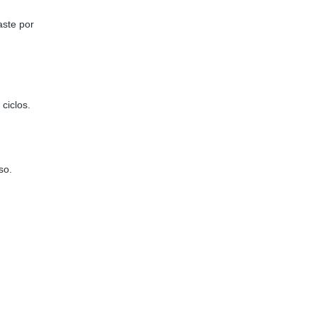
aste por
ciclos.
so.