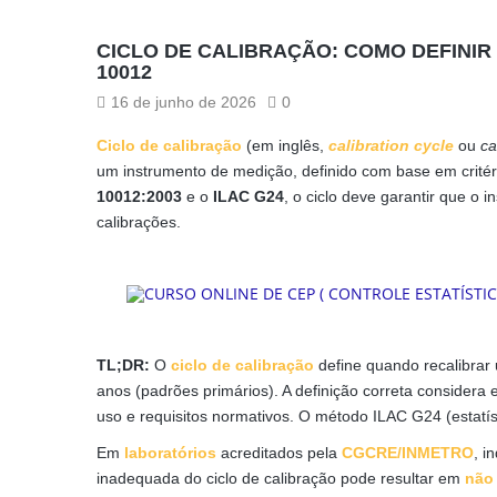
CICLO DE CALIBRAÇÃO: COMO DEFINIR
10012
16 de junho de 2026
0
Ciclo de calibração
(em inglês,
calibration cycle
ou
ca
um instrumento de medição, definido com base em critér
10012:2003
e o
ILAC G24
, o ciclo deve garantir que o 
calibrações.
TL;DR:
O
ciclo de calibração
define quando recalibrar 
anos (padrões primários). A definição correta considera e
uso e requisitos normativos. O método ILAC G24 (estatís
Em
laboratórios
acreditados pela
CGCRE/INMETRO
, i
inadequada do ciclo de calibração pode resultar em
não