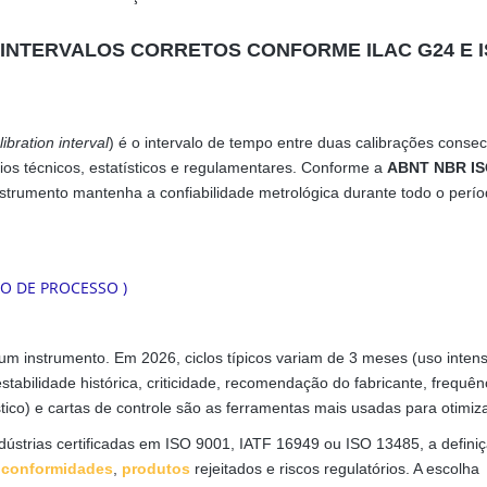
 INTERVALOS CORRETOS CONFORME ILAC G24 E 
libration interval
) é o intervalo de tempo entre duas calibrações consec
ios técnicos, estatísticos e regulamentares. Conforme a
ABNT NBR I
instrumento mantenha a confiabilidade metrológica durante todo o perío
um instrumento. Em 2026, ciclos típicos variam de 3 meses (uso intens
stabilidade histórica, criticidade, recomendação do fabricante, frequên
tico) e cartas de controle são as ferramentas mais usadas para otimiz
ndústrias certificadas em ISO 9001, IATF 16949 ou ISO 13485, a defini
 conformidades
,
produtos
rejeitados e riscos regulatórios. A escolha