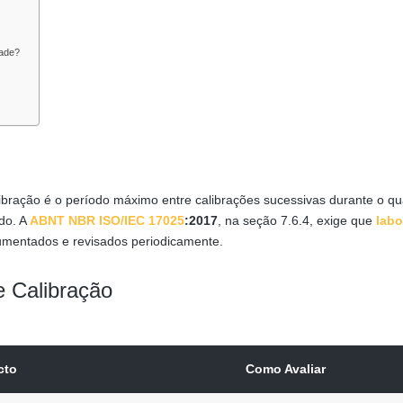
dade?
libração é o período máximo entre calibrações sucessivas durante o qu
do. A
ABNT NBR ISO/IEC 17025
:2017
, na seção 7.6.4, exige que
labo
cumentados e revisados periodicamente.
e Calibração
cto
Como Avaliar