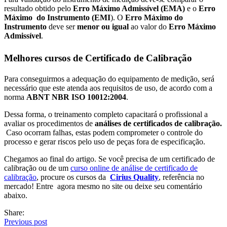
resultado obtido pelo
Erro Máximo Admissível (EMA)
e o
Erro
Máximo do Instrumento (EMI
). O
Erro Máximo do
Instrumento
deve ser
menor ou igual
ao valor do
Erro Máximo
Admissível
.
Melhores cursos de Certificado de Calibração
Para conseguirmos a adequação do equipamento de medição, será
necessário que este atenda aos requisitos de uso, de acordo com a
norma
ABNT NBR ISO 10012:2004
.
Dessa forma, o treinamento completo capacitará o profissional a
avaliar os procedimentos de
análises de certificados de calibração.
Caso ocorram falhas, estas podem comprometer o controle do
processo e gerar riscos pelo uso de peças fora de especificação.
Chegamos ao final do artigo. Se você precisa de um
certificado de
calibração
ou de um
curso online de análise de certificado de
calibração
, procure os cursos da
Cirius Quality
, referência no
mercado! E
ntre agora mesmo no site
ou
deixe seu comentário
abaixo.
Share:
Previous post