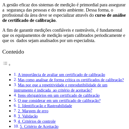
A gestão eficaz dos sistemas de medição é primordial para assegurar
a segurança das pessoas e do meio ambiente. Dessa forma, o
profissional da área deve se especializar através do
curso de análise
de certificado de calibração
.
A fim de garantir medições confiáveis e rastreáveis, é fundamental
que os equipamentos de medição sejam calibrados periodicamente e
que os dados sejam analisados por um especialista.
Conteúdo
A importância de avaliar um certificado de calibração
Mas como analisar de forma crítica os certificados de calibração?
Mas por que a repetitividade e reprodutibilidade de um
instrumento é indicada ao critério de aceitação?
Itens obrigatórios em um certificado de calibração
O que considerar em um certificado de calibração?
1. Identificação e Rastreabilidade
2. Margem de erro
3. Validação
4. Critérios de controle
5. Critério de Aceitação