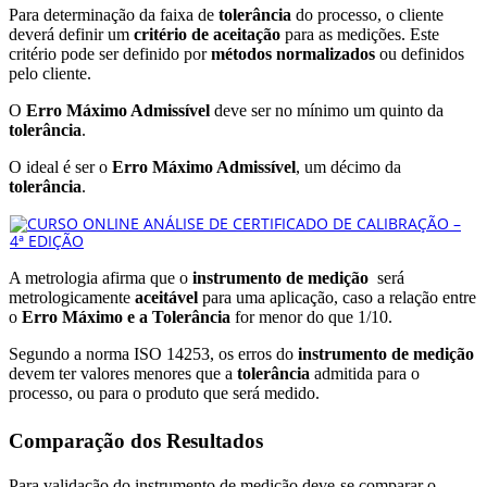
Para determinação da faixa de
tolerância
do processo, o cliente
deverá definir um
critério de aceitação
para as medições. Este
critério pode ser definido por
métodos normalizados
ou definidos
pelo cliente.
O
Erro Máximo Admissível
deve ser no mínimo um quinto da
tolerância
.
O ideal é ser o
Erro Máximo Admissível
, um décimo da
tolerância
.
A metrologia afirma que o
instrumento de medição
será
metrologicamente
aceitável
para uma aplicação, caso a relação entre
o
Erro Máximo e a Tolerância
for menor do que 1/10.
Segundo a norma ISO 14253, os erros do
instrumento de medição
devem ter valores menores que a
tolerância
admitida para o
processo, ou para o produto que será medido.
Comparação dos Resultados
Para validação do instrumento de medição deve-se comparar o